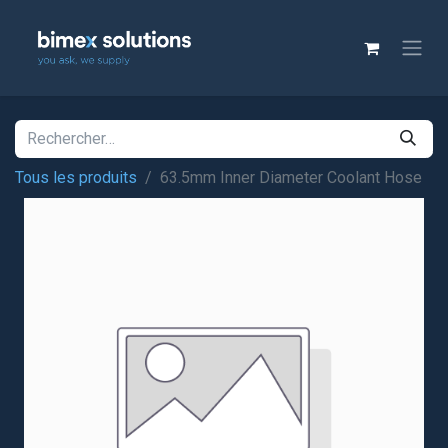
Tous les produits
63.5mm Inner Diameter Coolant Hose