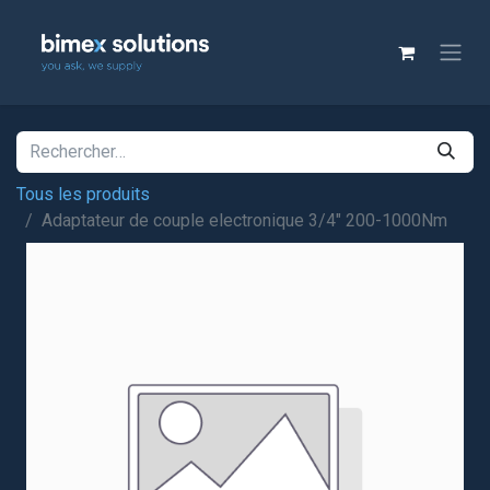
Tous les produits
Adaptateur de couple electronique 3/4" 200-1000Nm