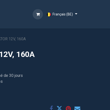
Français (BE)
TOR 12V, 160A
12V, 160A
sé de 30 jours
es