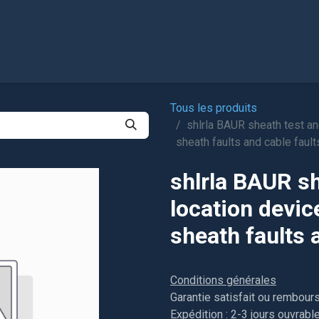
l
Boutique
Tous les produits
shlrla BAUR sheath test and
sheath faults and cable fault
shlrla BAUR sh
location devic
sheath faults 
Conditions générales
Garantie satisfait ou rembour
Expédition : 2-3 jours ouvrabl