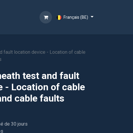
Français (BE)
 fault location device - Location of cable
s
eath test and fault
e - Location of cable
and cable faults
sé de 30 jours
es