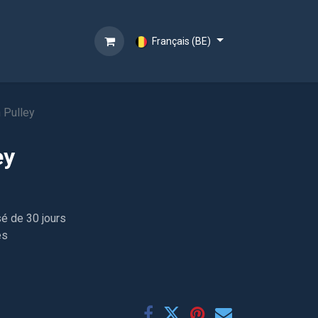
Français (BE)
 Pulley
ey
sé de 30 jours
es