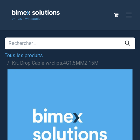
Tous les produits
Kit, Drop Cable w/clips,4G1.5MM2 15M