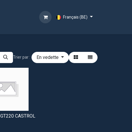
Français (BE)
En vedette
Trier par :
 GT220 CASTROL