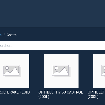
l
Boutique
ts
Castrol
OL: BRAKE FLUID
OPTIBELT HY 68 CASTROL
OPTIBELT
(200L)
(200L)