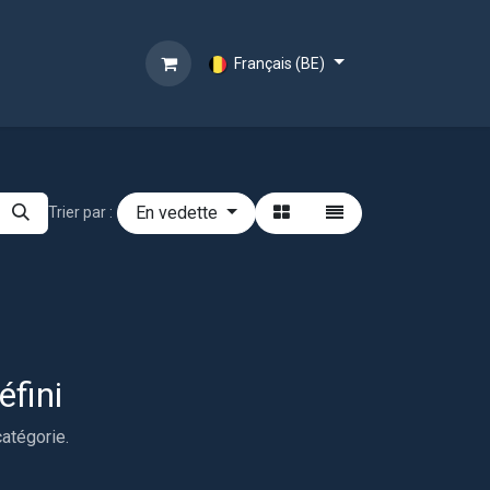
Français (BE)
En vedette
Trier par :
éfini
catégorie.