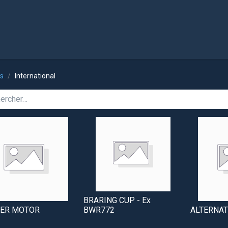
l
Boutique
ts
International
BRARING CUP - Ex
TER MOTOR
BWR772
ALTERNA