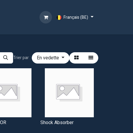
Français (BE)
En vedette
Trier par :
TOR
Shock Absorber