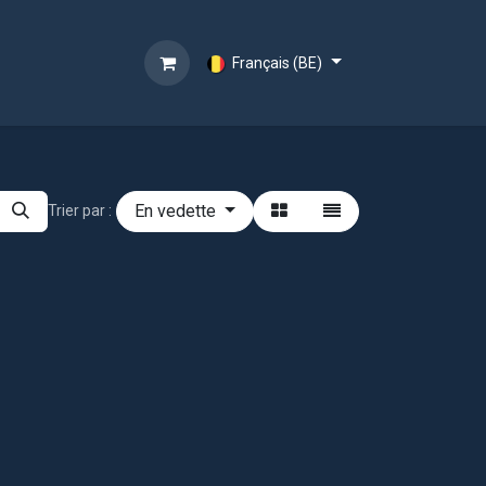
Français (BE)
En vedette
Trier par :