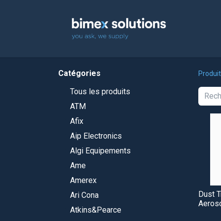
Accuei
Catégories
Produi
Tous les produits
ATM
Afix
Aip Electronics
Algi Equipements
Ame
Amerex
Dust 
Ari Cona
Aeroso
Atkins&Pearce