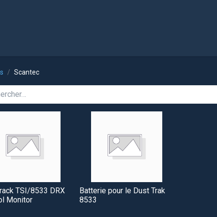
l
Boutique
ts
Scantec
Track TSI/8533 DRX
Batterie pour le Dust Trak
l Monitor
8533