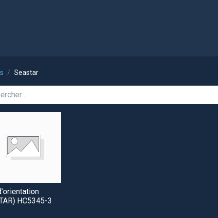
l
Boutique
ts
Seastar
d'orientation
TAR) HC5345-3