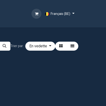
Français (BE)
En vedette
Trier par :