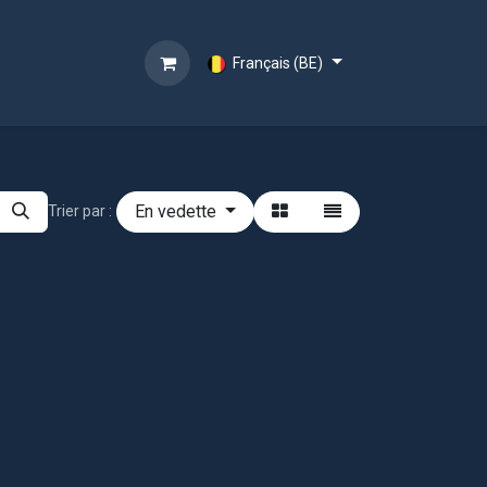
Français (BE)
En vedette
Trier par :