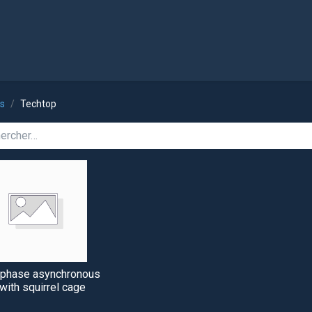
l
Boutique
ts
Techtop
-phase asynchronous
with squirrel cage