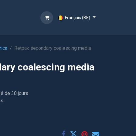
Français (BE)
ica
Retpak secondary coalescing media
ary coalescing media
sé de 30 jours
es