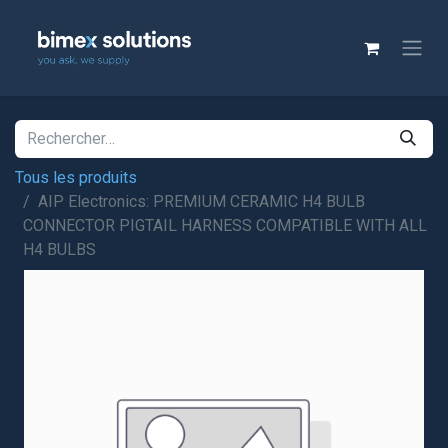
Tous les produits
AIP Electronics: PREMIUM CERAMIC H4 BULB
CONNECTOR PIGTAIL HARNESS COMPATIBLE WITH ALL
H4 BULBS